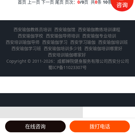
首页 上一页 下一页 尾页 页次：
0
/0
页 共
0
条
10
条/页
西安瑜伽教练员培训
西安瑜伽馆
西安瑜伽教练培训课程
西安瑜伽学校
西安瑜伽导师培训
西安瑜伽专业培训
西安培训瑜伽导师
西安瑜伽学习
西安学习瑜伽
西安瑜伽培训班
西安瑜伽学习班
西安瑜伽培训多少钱
西安瑜伽培训哪里好
西安培训瑜伽哪家好
Copyright © 2011-2026：成都婵院健身服务有限公司西安分公司
蜀ICP备11023307号
在线咨询
拨打电话
体验线下公开课：
报1名热线：
029-89581919
蜀ICP备11023307号-4
首页
动态
课程
联系